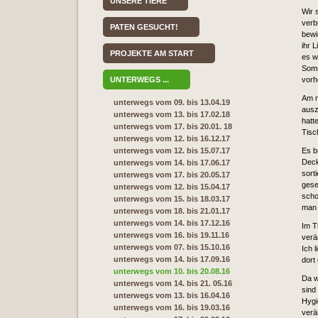
UNSERE TIERE
Wir 
verb
PATEN GESUCHT!
bewi
ihr 
PROJEKTE AM START
es w
Somm
UNTERWEGS ...
vorh
Am n
unterwegs vom 09. bis 13.04.19
ausz
unterwegs vom 13. bis 17.02.18
hatt
unterwegs vom 17. bis 20.01. 18
Tisc
unterwegs vom 12. bis 16.12.17
unterwegs vom 12. bis 15.07.17
Es b
Deck
unterwegs vom 14. bis 17.06.17
sort
unterwegs vom 17. bis 20.05.17
gese
unterwegs vom 12. bis 15.04.17
scho
unterwegs vom 15. bis 18.03.17
man 
unterwegs vom 18. bis 21.01.17
unterwegs vom 14. bis 17.12.16
Im T
unterwegs vom 16. bis 19.11.16
verä
unterwegs vom 07. bis 15.10.16
Ich 
unterwegs vom 14. bis 17.09.16
dort
unterwegs vom 10. bis 20.08.16
Da w
unterwegs vom 14. bis 21. 05.16
sind
unterwegs vom 13. bis 16.04.16
Hygi
unterwegs vom 16. bis 19.03.16
verä