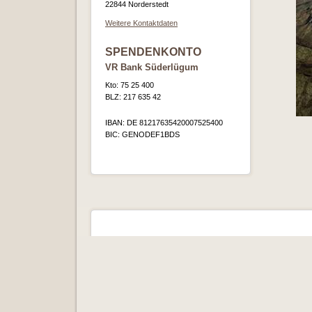
22844 Norderstedt
Weitere Kontaktdaten
SPENDENKONTO
VR Bank Süderlügum
Kto: 75 25 400
BLZ: 217 635 42
IBAN: DE 81217635420007525400
BIC: GENODEF1BDS