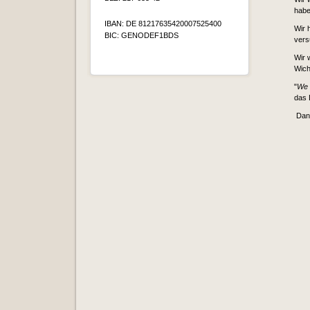
habe
IBAN: DE 81217635420007525400
Wir 
BIC: GENODEF1BDS
vers
Wir 
Wich
"
We 
das 
Dank