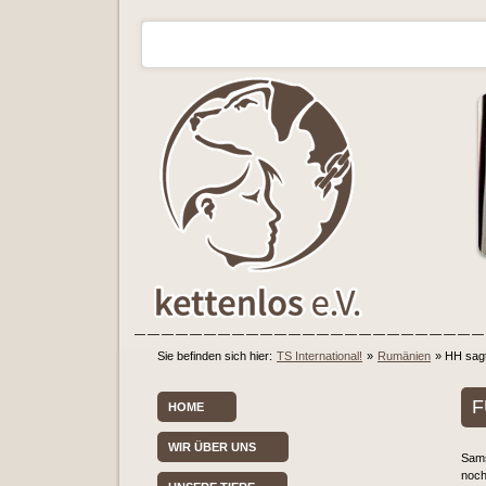
Sie befinden sich hier:
TS International!
»
Rumänien
»
HH sagt
F
HOME
WIR ÜBER UNS
Sams
noch