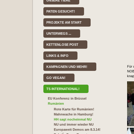
UNSERE TIERE
PATEN GESUCHT!
PROJEKTE AM START
UNTERWEGS ...
KETTENLOSE POST
LINKS & INFO
Für 
KAMPAGNEN UND MEHR!
NOB 
knap
GO VEGAN!
TS INTERNATIONAL!
EU Konferenz in Brüssel
Rumänien
Rote Karte für Rumänien!
Mahnwache in Hamburg!
HH sagt nocheinmal NU
NU und immer wieder NU
Europaweit Demos am 8.3.14!