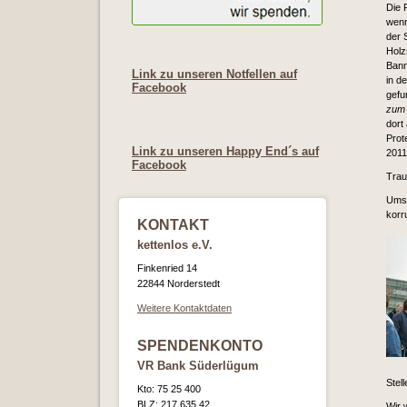
Die 
wenn
der 
Holz
Bann
Link zu unseren Notfellen auf
in d
Facebook
gefu
zum
dort
Prot
Link zu unseren Happy End´s auf
2011.
Facebook
Trau
Umso
korr
KONTAKT
kettenlos e.V.
Finkenried 14
22844 Norderstedt
Weitere Kontaktdaten
SPENDENKONTO
VR Bank Süderlügum
Stell
Kto: 75 25 400
BLZ: 217 635 42
Wir 