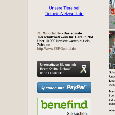
ZERGportal.de
- Das soziale
Tierschutznetzwerk für Tiere in Not
Über 10.000 Nottiere warten auf ein
Zuhause.
http://www.ZERGportal.de
Unterstützen Sie uns mit
Ihrem Online-Einkauf
Schw
ohne Extrakosten
Unge
Ionu
Aufk
Man 
irge
sein
ganz
Aber