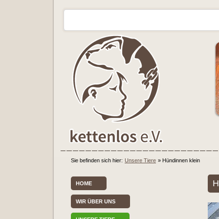
Sie befinden sich hier:
Unsere Tiere
»
Hündinnen klein
H
HOME
WIR ÜBER UNS