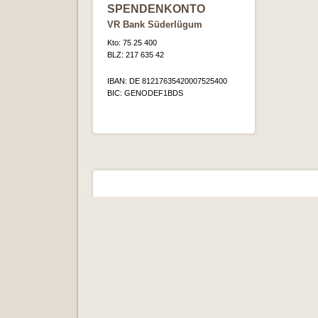
SPENDENKONTO
VR Bank Süderlügum
Kto: 75 25 400
BLZ: 217 635 42
IBAN: DE 81217635420007525400
BIC: GENODEF1BDS