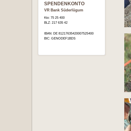
SPENDENKONTO
VR Bank Süderlügum
Kto: 75 25 400
BLZ: 217 635 42
IBAN: DE 81217635420007525400
BIC: GENODEF1BDS