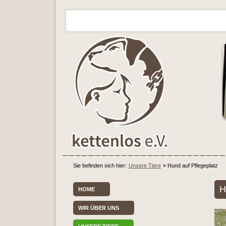
Sie befinden sich hier:
Unsere Tiere
»
Hund auf Pflegeplatz
H
HOME
WIR ÜBER UNS