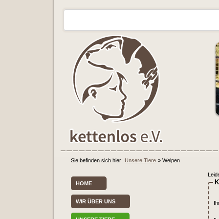
Sie befinden sich hier:
Unsere Tiere
»
Welpen
Leid
K
HOME
WIR ÜBER UNS
Ih