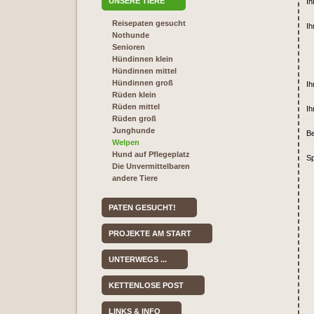
UNSERE TIERE
Ih
Reisepaten gesucht
Ih
Nothunde
Senioren
Hündinnen klein
Hündinnen mittel
Hündinnen groß
Ih
Rüden klein
Rüden mittel
Ih
Rüden groß
Junghunde
Be
Welpen
Hund auf Pflegeplatz
Sp
Die Unvermittelbaren
andere Tiere
PATEN GESUCHT!
PROJEKTE AM START
UNTERWEGS ...
KETTENLOSE POST
LINKS & INFO