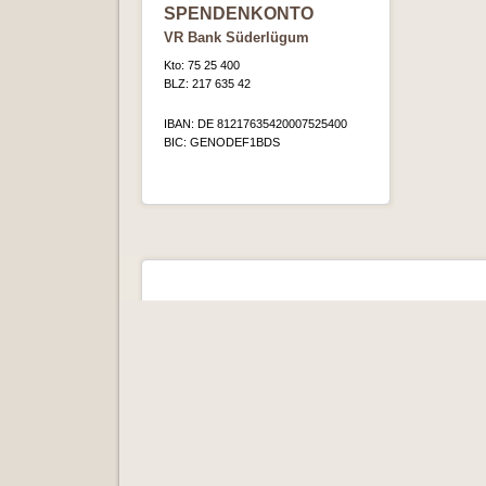
SPENDENKONTO
VR Bank Süderlügum
Kto: 75 25 400
BLZ: 217 635 42
IBAN: DE 81217635420007525400
BIC: GENODEF1BDS