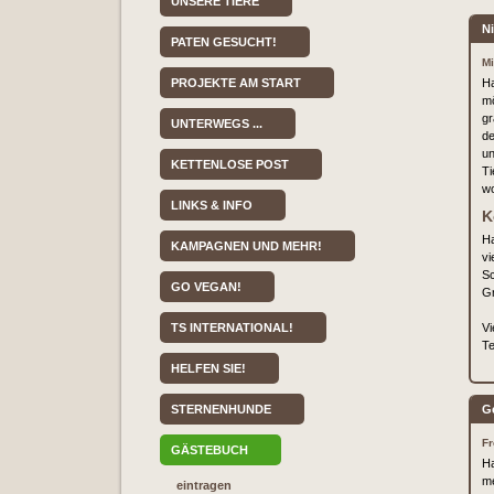
UNSERE TIERE
N
PATEN GESUCHT!
Mi
PROJEKTE AM START
Ha
mö
gr
UNTERWEGS ...
de
un
KETTENLOSE POST
Ti
wo
LINKS & INFO
K
Ha
KAMPAGNEN UND MEHR!
vi
Sc
GO VEGAN!
Gr
TS INTERNATIONAL!
Vi
Te
HELFEN SIE!
STERNENHUNDE
G
Fr
GÄSTEBUCH
Ha
me
eintragen