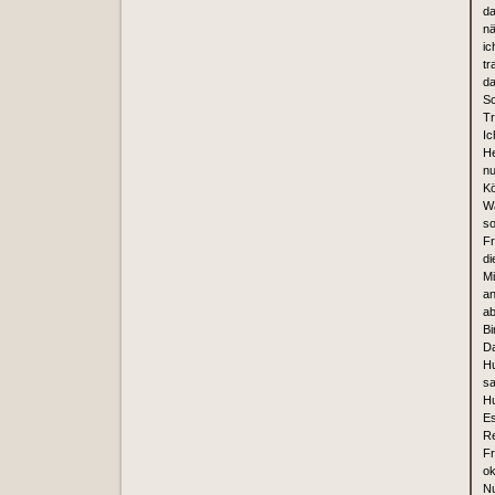
da
nä
ic
tr
da
Sc
Tr
Ic
He
nu
Kö
Wa
so
Fr
di
Mi
an
ab
Bi
Da
Hu
sa
H
Es
Re
F
ok
Nu