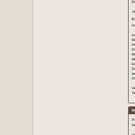
Da
Ja
K
Ha
so
Wa
He
Da
Me
di
kö
Da
an
Ol
Vi
Te
M
Di
He
Un