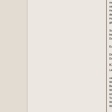
me
si
He
di
Ho
gl
So
be
D
E
Di
Da
K
Li
vi
Wi
Be
Wi
ist
To
Wi
We