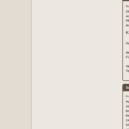
So
Oh
re
Pf
An
K
Ha
da
Fü
Vi
Te
S
Fr
Ha
(ü
le
ih
zw
Ic