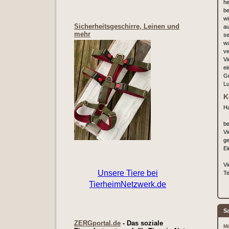
he
be
wi
Sicherheitsgeschirre, Leinen und
au
mehr
se
wa
ve
Vi
ei
G
L
K
Ha
be
Vi
ge
Ei
Vi
Te
S
ZERGportal.de
- Das soziale
Mi