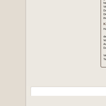
he
Vi
Da
Di
ih
K
Ha
da
Vo
Ad
Da
Vi
Te