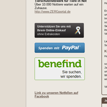
Tierschutznetzwerk für Tiere in Not
Ha
Über 10.000 Nottiere warten auf ein
Zuhause.
Em
http://www.ZERGportal.de
un
Im
sc
Si
Unterstützen Sie uns mit
ih
Ihrem Online-Einkauf
Vi
ohne Extrakosten
L
S
K
H
sc
Ja
un
Wi
wü
Vi
Link zu unseren Notfellen auf
Facebook
Ja