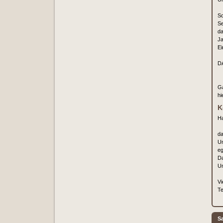
Sc
Se
da
Ja
Ei
D
Ga
hi
K
Ha
da
Un
eg
D
Un
Vi
Te
S