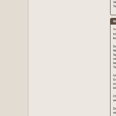
Vi
Te
M
Sa
Ic
le
Da
Me
Sp
mi
be
Ta
Un
Ge
sc
is
Ch
we
Da
mi