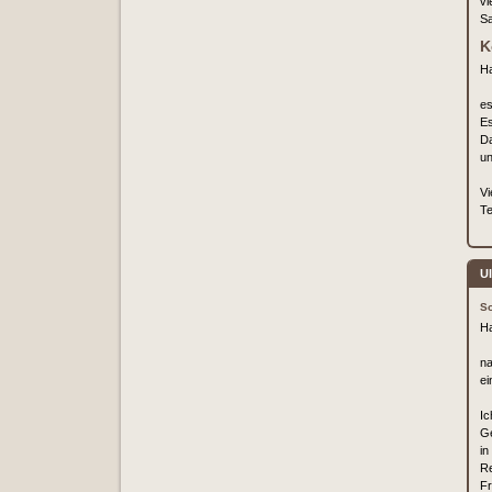
vi
Sa
K
Ha
es
Es
Da
un
Vi
Te
Ul
So
Ha
na
ei
Ic
Ge
in
Re
Fr