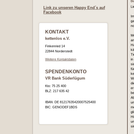
Do
Li
Link zu unseren Happy End´s auf
Facebook
Im
ga
n
KONTAKT
Me
kettenlos e.V.
an
Ha
Finkenried 14
kä
22844 Norderstedt
Ti
Weitere Kontaktdaten
in
si
fü
SPENDENKONTO
ke
VR Bank Süderlügum
Wi
di
Kto: 75 25 400
er
BLZ: 217 635 42
be
Ab
IBAN: DE 81217635420007525400
un
BIC: GENODEF1BDS
me
gl
Hö
un
si