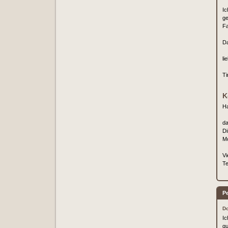
Ic
ge
Fa
Da
li
Ti
K
Ha
da
Di
Mo
Vi
Te
Pe
Do
Ic
gu