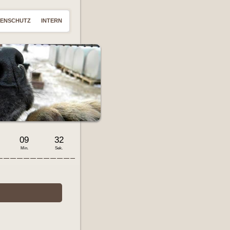
TENSCHUTZ
INTERN
09
33
Min.
Sek.