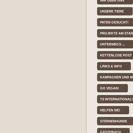
WIR ÜBER UNS
UNSERE TIERE
PATEN GESUCHT!
PROJEKTE AM STA
UNTERWEGS ...
KETTENLOSE POST
LINKS & INFO
KAMPAGNEN UND M
GO VEGAN!
TS INTERNATIONAL!
HELFEN SIE!
STERNENHUNDE
GÄSTEBUCH