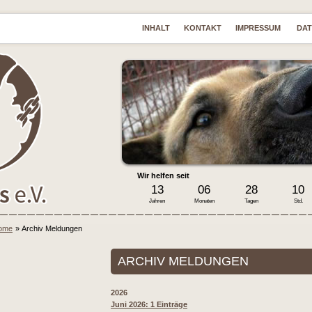
INHALT
KONTAKT
IMPRESSUM
DA
Wir helfen seit
13
06
28
10
Jahren
Monaten
Tagen
Std.
ome
»
Archiv Meldungen
ARCHIV MELDUNGEN
2026
Juni 2026: 1 Einträge