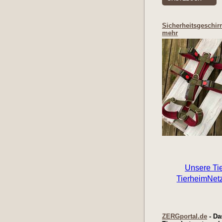
Sicherheitsgeschir
mehr
ZERGportal.de
- Da