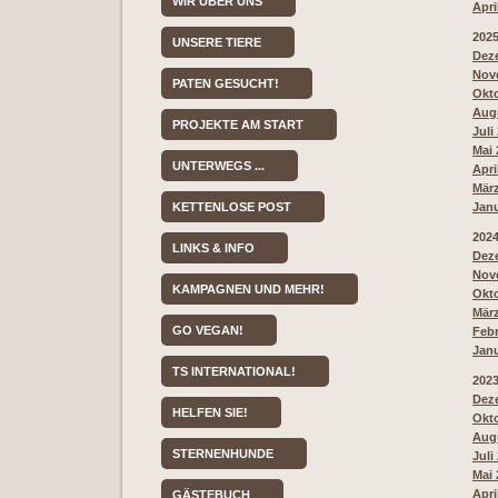
WIR ÜBER UNS
Apri
202
UNSERE TIERE
Deze
Nove
PATEN GESUCHT!
Okto
Augu
PROJEKTE AM START
Juli
Mai 
UNTERWEGS ...
Apri
März
KETTENLOSE POST
Janu
202
LINKS & INFO
Deze
Nove
KAMPAGNEN UND MEHR!
Okto
März
GO VEGAN!
Febr
Janu
TS INTERNATIONAL!
202
Deze
HELFEN SIE!
Okto
Augu
STERNENHUNDE
Juli
Mai 
Apri
GÄSTEBUCH