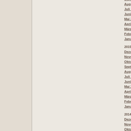
Augu
Juli
Juni
Mai 
Apri
März
Febr
Janu
201
Deze
Nove
Okto
Sept
Augu
Juli
Juni
Mai 
Apri
März
Febr
Janu
201
Deze
Nove
Okto