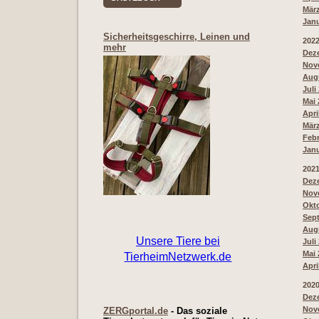
März
Janu
Sicherheitsgeschirre, Leinen und
202
mehr
Deze
Nove
Augu
Juli
Mai 
Apri
März
Febr
Janu
202
Deze
Nove
Okto
Sept
Augu
Juli
Mai 
Apri
202
Deze
Nove
ZERGportal.de
- Das soziale