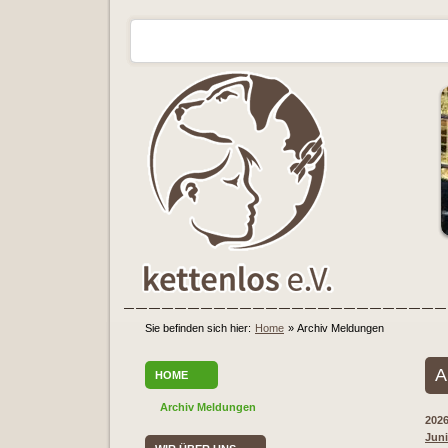
Sie befinden sich hier:
Home
»
Archiv Meldungen
A
HOME
Archiv Meldungen
202
Juni