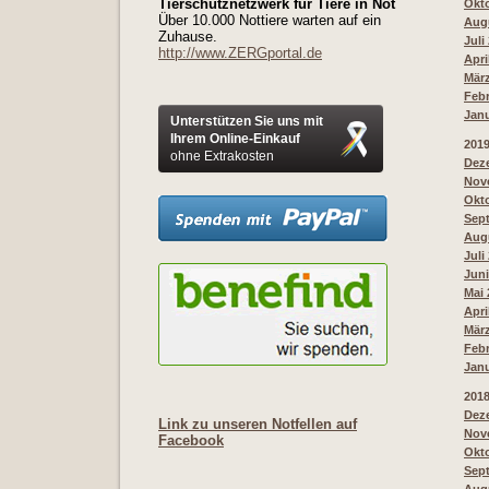
Tierschutznetzwerk für Tiere in Not
Okto
Über 10.000 Nottiere warten auf ein
Augu
Zuhause.
Juli
http://www.ZERGportal.de
Apri
März
Febr
Janu
Unterstützen Sie uns mit
Ihrem Online-Einkauf
201
ohne Extrakosten
Deze
Nove
Okto
Sept
Augu
Juli
Juni
Mai 
Apri
März
Febr
Janu
201
Deze
Link zu unseren Notfellen auf
Nove
Facebook
Okto
Sept