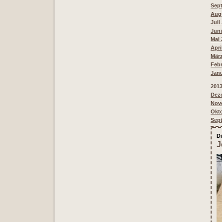
Sept
Augu
Juli
Juni
Mai 
Apri
März
Febr
Janu
201
Deze
Nove
Okto
Sept
Di
J