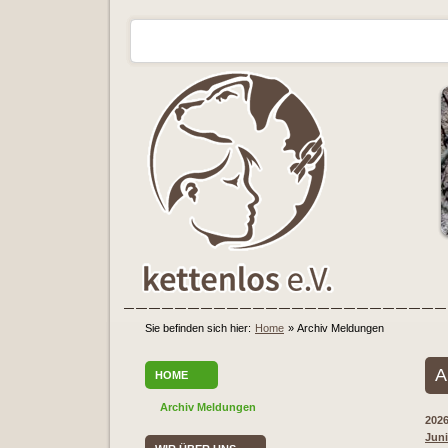
Sie befinden sich hier:
Home
»
Archiv Meldungen
A
HOME
Archiv Meldungen
202
Juni