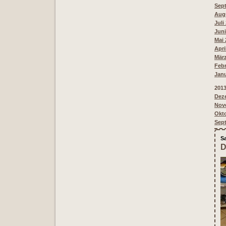
Sept
Augu
Juli
Juni
Mai 
Apri
März
Febr
Janu
201
Deze
Nove
Okto
Sept
Sa
D