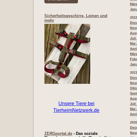
März
Janu
Sicherheitsgeschirre, Leinen und
202
mehr
Deze
Nove
Augu
Juli
Mai 
Apri
März
Febr
Janu
202
Deze
Nove
Okto
Sept
Augu
Juli
Mai 
Apri
202
Deze
Nove
ZERGportal.de
- Das soziale