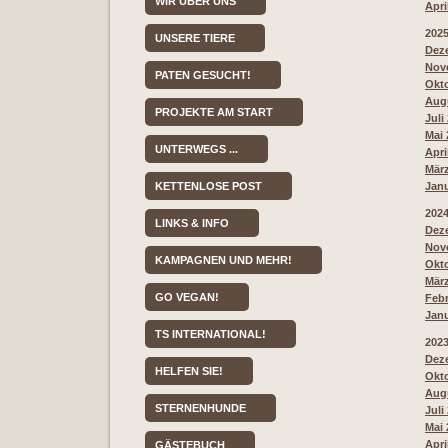
WIR ÜBER UNS
Apri
202
UNSERE TIERE
Deze
Nove
PATEN GESUCHT!
Okto
Augu
PROJEKTE AM START
Juli
Mai 
UNTERWEGS ...
Apri
März
KETTENLOSE POST
Janu
202
LINKS & INFO
Deze
Nove
KAMPAGNEN UND MEHR!
Okto
März
GO VEGAN!
Febr
Janu
TS INTERNATIONAL!
202
Deze
HELFEN SIE!
Okto
Augu
STERNENHUNDE
Juli
Mai 
Apri
GÄSTEBUCH