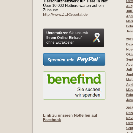
Tierschutznetzwerk für Tiere in Not
Okto
Über 10.000 Nottiere warten auf ein
Augu
Zuhause.
Juli
http://www.ZERGportal.de
Apri
März
Febr
Janu
Unterstützen Sie uns mit
Ihrem Online-Einkauf
201
ohne Extrakosten
Deze
Nove
Okto
Sept
Augu
Juli
Juni
Mai 
Apri
März
Febr
Janu
201
Deze
Link zu unseren Notfellen auf
Nove
Facebook
Okto
Sept