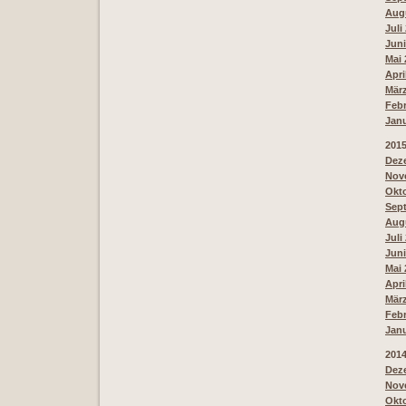
Augu
Juli
Juni
Mai 
Apri
März
Febr
Janu
201
Deze
Nove
Okto
Sept
Augu
Juli
Juni
Mai 
Apri
März
Febr
Janu
201
Deze
Nove
Okto