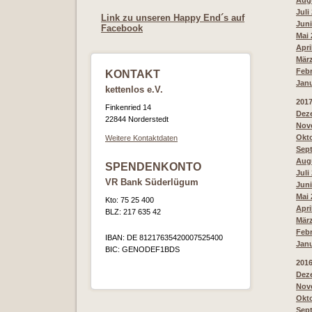
Augu
Juli
Link zu unseren Happy End´s auf
Juni
Facebook
Mai 
Apri
März
Febr
KONTAKT
Janu
kettenlos e.V.
201
Finkenried 14
Deze
22844 Norderstedt
Nove
Okto
Weitere Kontaktdaten
Sept
Augu
SPENDENKONTO
Juli
VR Bank Süderlügum
Juni
Mai 
Kto: 75 25 400
Apri
BLZ: 217 635 42
März
Febr
IBAN: DE 81217635420007525400
Janu
BIC: GENODEF1BDS
201
Deze
Nove
Okto
Sept