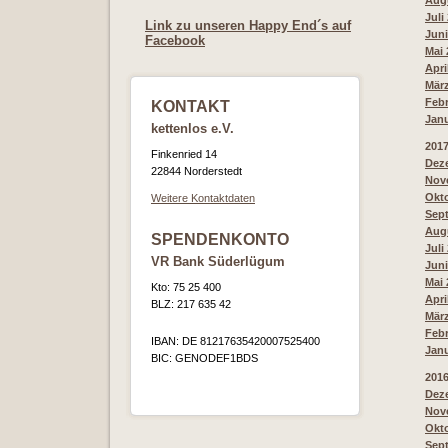
Augu
Juli
Link zu unseren Happy End´s auf
Juni
Facebook
Mai 
Apri
März
Febr
KONTAKT
Janu
kettenlos e.V.
201
Finkenried 14
Deze
22844 Norderstedt
Nove
Okto
Weitere Kontaktdaten
Sept
Augu
SPENDENKONTO
Juli
VR Bank Süderlügum
Juni
Mai 
Kto: 75 25 400
Apri
BLZ: 217 635 42
März
Febr
IBAN: DE 81217635420007525400
Janu
BIC: GENODEF1BDS
201
Deze
Nov
Okto
Sept