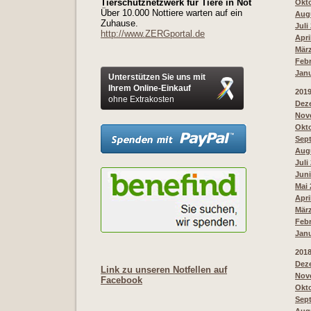
Tierschutznetzwerk für Tiere in Not
Okto
Über 10.000 Nottiere warten auf ein
Augu
Zuhause.
Juli
http://www.ZERGportal.de
Apri
März
Febr
Janu
Unterstützen Sie uns mit
Ihrem Online-Einkauf
201
ohne Extrakosten
Deze
Nove
Okto
Sept
Augu
Juli
Juni
Mai 
Apri
März
Febr
Janu
201
Deze
Link zu unseren Notfellen auf
Nove
Facebook
Okto
Sept