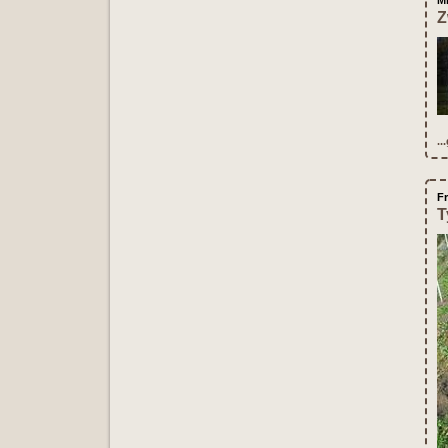
M
Z
..
F
T