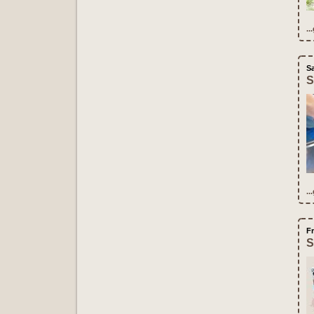
..
S
S
..
F
S