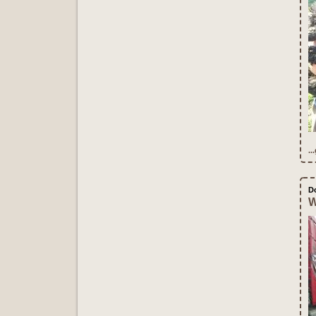
..
D
W