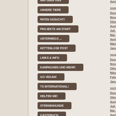
WIR ÜBER UNS
Apri
202
UNSERE TIERE
Deze
Nove
PATEN GESUCHT!
Okto
Augu
PROJEKTE AM START
Juli
Mai 
UNTERWEGS ...
Apri
März
KETTENLOSE POST
Janu
202
LINKS & INFO
Deze
Nove
KAMPAGNEN UND MEHR!
Okto
März
GO VEGAN!
Febr
Janu
TS INTERNATIONAL!
202
Deze
HELFEN SIE!
Okto
Augu
STERNENHUNDE
Juli
Mai 
Apri
GÄSTEBUCH