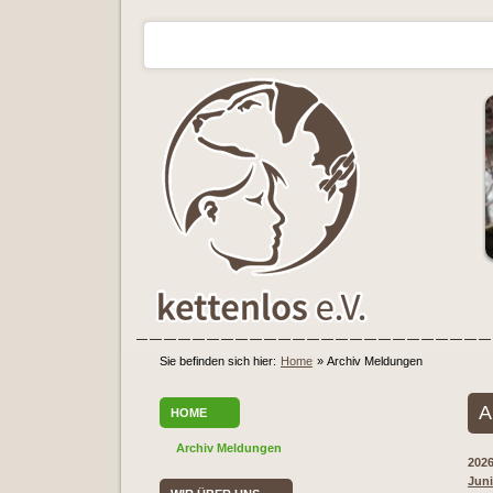
Sie befinden sich hier:
Home
»
Archiv Meldungen
A
HOME
Archiv Meldungen
202
Juni