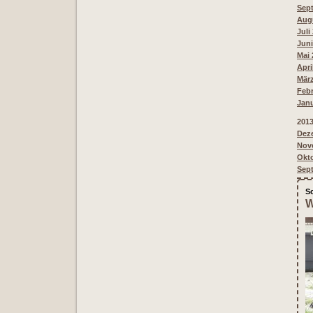
Sept
Augu
Juli
Juni
Mai 
Apri
März
Febr
Janu
201
Deze
Nove
Okto
Sept
S
W