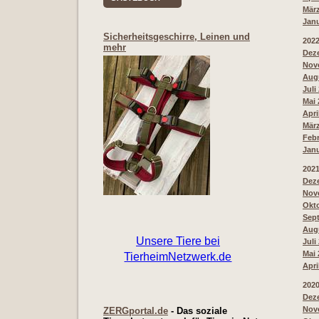
März
Janu
Sicherheitsgeschirre, Leinen und
202
mehr
Deze
Nove
Augu
Juli
Mai 
Apri
März
Febr
Janu
202
Deze
Nove
Okto
Sept
Augu
Juli
Mai 
Apri
202
Deze
Nove
ZERGportal.de
- Das soziale