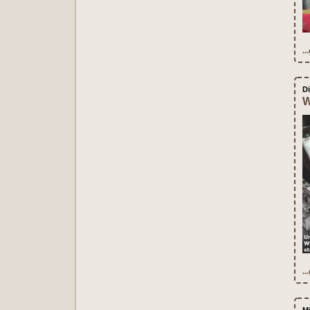
..
D
W
..