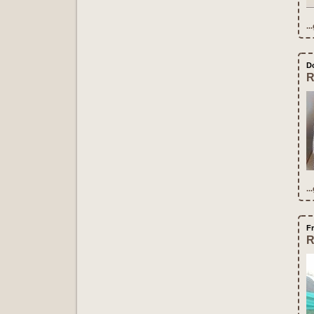
..
D
R
..
F
R