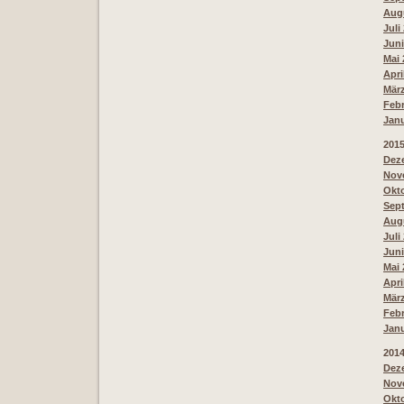
Augu
Juli
Juni
Mai 
Apri
März
Febr
Janu
201
Deze
Nove
Okto
Sept
Augu
Juli
Juni
Mai 
Apri
März
Febr
Janu
201
Deze
Nove
Okto