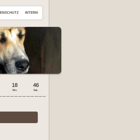
TENSCHUTZ
INTERN
18
47
Min.
Sek.