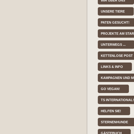
WIR ÜBER UNS
UNSERE TIERE
PATEN GESUCHT!
PROJEKTE AM STA
UNTERWEGS ...
KETTENLOSE POST
LINKS & INFO
KAMPAGNEN UND M
GO VEGAN!
TS INTERNATIONAL!
HELFEN SIE!
STERNENHUNDE
GÄSTEBUCH