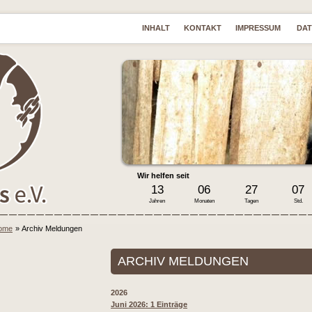
INHALT
KONTAKT
IMPRESSUM
DA
Wir helfen seit
13
06
27
07
Jahren
Monaten
Tagen
Std.
ome
»
Archiv Meldungen
ARCHIV MELDUNGEN
2026
Juni 2026: 1 Einträge