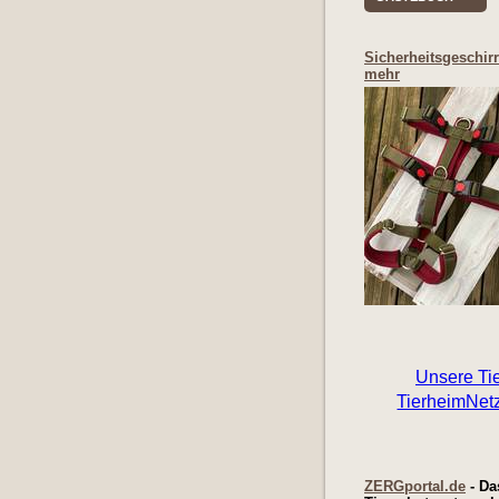
Sicherheitsgeschir
mehr
ZERGportal.de
- Da