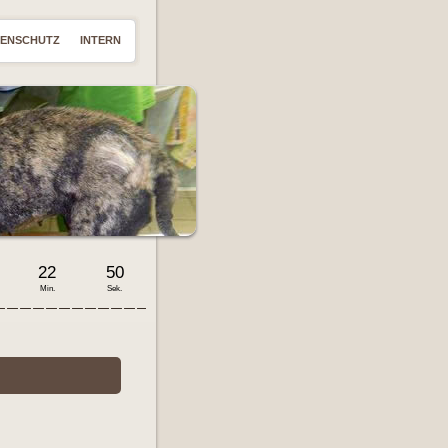
TENSCHUTZ
INTERN
22
51
Min.
Sek.