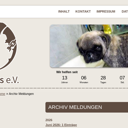
INHALT
KONTAKT
IMPRESSUM
DA
Wir helfen seit
13
06
28
07
Jahren
Monaten
Tagen
Std.
ome
»
Archiv Meldungen
ARCHIV MELDUNGEN
2026
Juni 2026: 1 Einträge