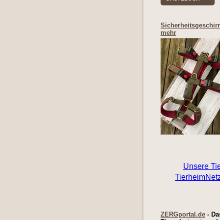
Sicherheitsgeschir
mehr
ZERGportal.de
- Da