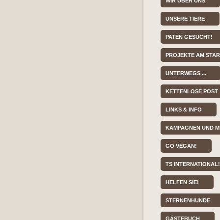
WIR ÜBER UNS
UNSERE TIERE
PATEN GESUCHT!
PROJEKTE AM STA
UNTERWEGS ...
KETTENLOSE POST
LINKS & INFO
KAMPAGNEN UND M
GO VEGAN!
TS INTERNATIONAL!
HELFEN SIE!
STERNENHUNDE
GÄSTEBUCH