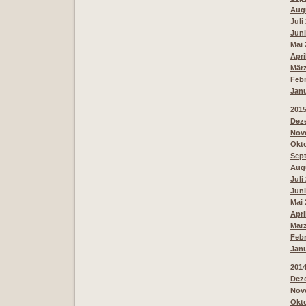
Augu
Juli
Juni
Mai 
Apri
März
Febr
Janu
201
Deze
Nove
Okto
Sept
Augu
Juli
Juni
Mai 
Apri
März
Febr
Janu
201
Deze
Nove
Okto