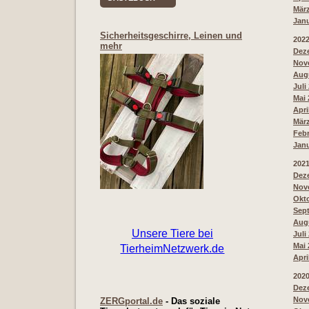
März
Janu
Sicherheitsgeschirre, Leinen und
202
mehr
Deze
Nove
Augu
Juli
Mai 
Apri
März
Febr
Janu
202
Deze
Nove
Okto
Sept
Augu
Juli
Mai 
Apri
202
Deze
Nove
ZERGportal.de
- Das soziale