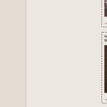
..
S
M
..