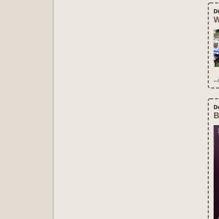
Di
W
..
D
B