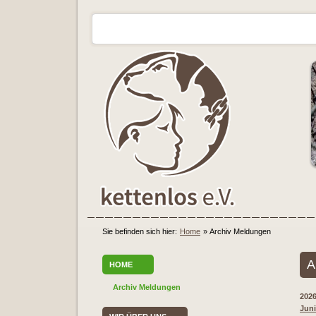
Sie befinden sich hier:
Home
»
Archiv Meldungen
A
HOME
Archiv Meldungen
202
Juni