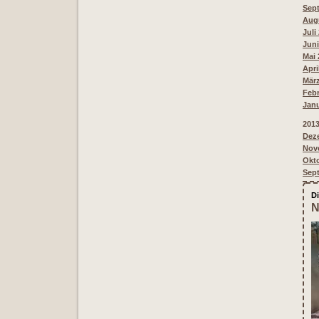
Sept
Augu
Juli
Juni
Mai 
Apri
März
Febr
Janu
201
Deze
Nove
Okto
Sept
Di
N