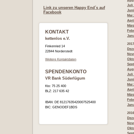
Augu
Juli
Link zu unseren Happy End´s auf
Juni
Facebook
Mai 
Apri
März
Febr
KONTAKT
Janu
kettenlos e.V.
201
Finkenried 14
Deze
22844 Norderstedt
Nove
Okto
Weitere Kontaktdaten
Sept
Augu
SPENDENKONTO
Juli
VR Bank Süderlügum
Juni
Mai 
Kto: 75 25 400
Apri
BLZ: 217 635 42
März
Febr
IBAN: DE 81217635420007525400
Janu
BIC: GENODEF1BDS
201
Deze
Nove
Okto
Sept