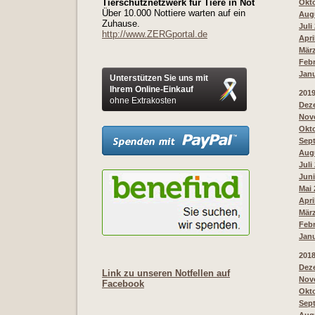
Tierschutznetzwerk für Tiere in Not
Okto
Über 10.000 Nottiere warten auf ein
Augu
Zuhause.
Juli
http://www.ZERGportal.de
Apri
März
Febr
Janu
Unterstützen Sie uns mit
Ihrem Online-Einkauf
201
ohne Extrakosten
Deze
Nove
Okto
Sept
Augu
Juli
Juni
Mai 
Apri
März
Febr
Janu
201
Deze
Link zu unseren Notfellen auf
Nove
Facebook
Okto
Sept