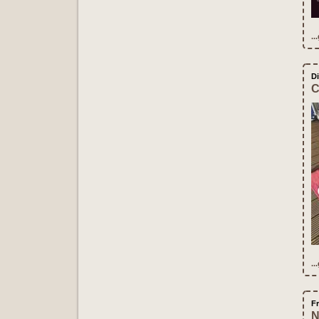
..
Di
C
..
Fr
N