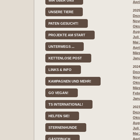
WIR ÜBER UNS
Apri
202
UNSERE TIERE
Deze
Nove
PATEN GESUCHT!
Okto
Augu
PROJEKTE AM START
Juli
Mai 
UNTERWEGS ...
Apri
März
KETTENLOSE POST
Janu
202
LINKS & INFO
Deze
Nove
KAMPAGNEN UND MEHR!
Okto
März
GO VEGAN!
Febr
Janu
TS INTERNATIONAL!
202
Deze
HELFEN SIE!
Okto
Augu
STERNENHUNDE
Juli
Mai 
Apri
GÄSTEBUCH