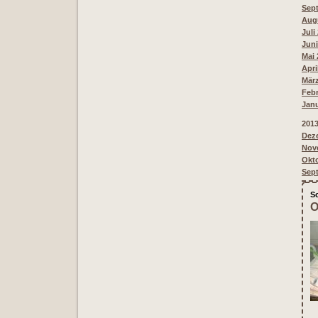
Sept
Aug
Juli
Juni
Mai 
Apri
März
Febr
Janu
201
Deze
Nove
Okto
Sept
S
O