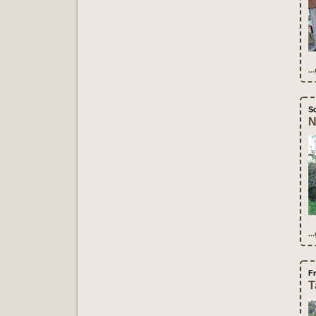
..
S
N
..
Fr
T