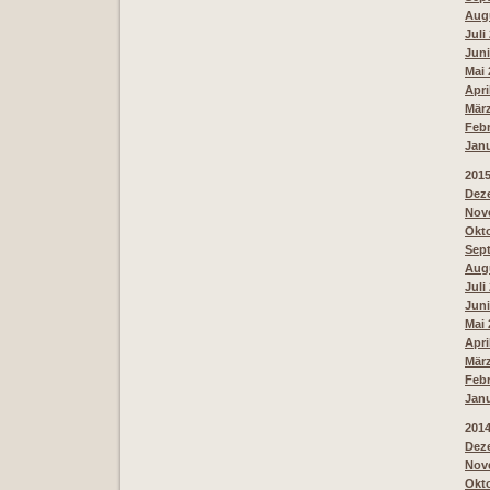
Augu
Juli
Juni
Mai 
Apri
März
Febr
Janu
201
Deze
Nove
Okto
Sept
Augu
Juli
Juni
Mai 
Apri
März
Febr
Janu
201
Deze
Nove
Okto