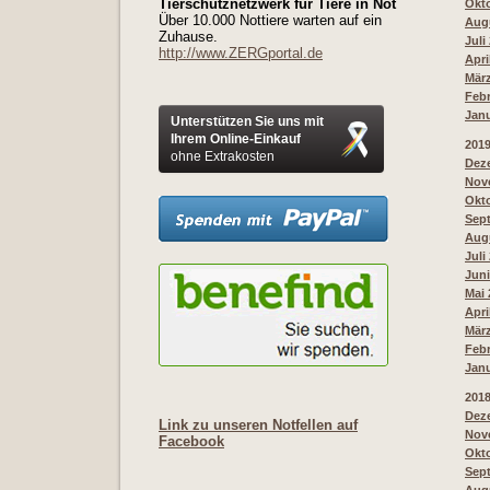
Tierschutznetzwerk für Tiere in Not
Okto
Über 10.000 Nottiere warten auf ein
Augu
Zuhause.
Juli
http://www.ZERGportal.de
Apri
März
Febr
Janu
Unterstützen Sie uns mit
Ihrem Online-Einkauf
201
ohne Extrakosten
Deze
Nove
Okto
Sept
Augu
Juli
Juni
Mai 
Apri
März
Febr
Janu
201
Deze
Link zu unseren Notfellen auf
Nove
Facebook
Okto
Sept