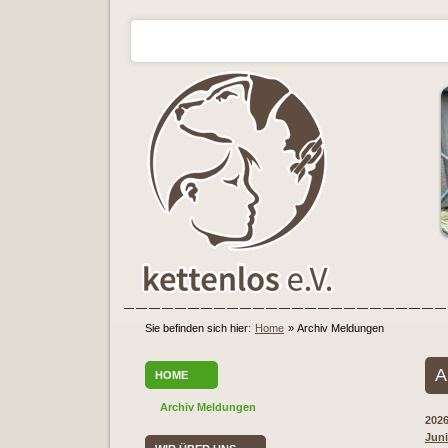
Sie befinden sich hier:
Home
»
Archiv Meldungen
A
HOME
Archiv Meldungen
202
Juni