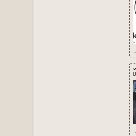
..
S
U
..