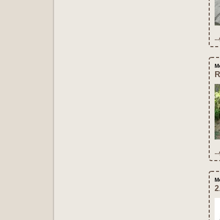
..
M
R
..
M
2