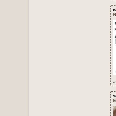
D
N
..
S
E