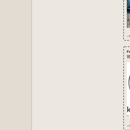
..
Fr
W
..