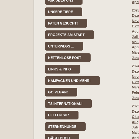
WIR ÜBER UNS
Apri
202
UNSERE TIERE
Deze
Nove
PATEN GESUCHT!
Okto
Augu
PROJEKTE AM START
Juli
Mai 
UNTERWEGS ...
Apri
März
KETTENLOSE POST
Janu
202
LINKS & INFO
Deze
Nove
KAMPAGNEN UND MEHR!
Okto
März
GO VEGAN!
Febr
Janu
TS INTERNATIONAL!
202
Deze
HELFEN SIE!
Okto
Augu
STERNENHUNDE
Juli
Mai 
Apri
GÄSTEBUCH