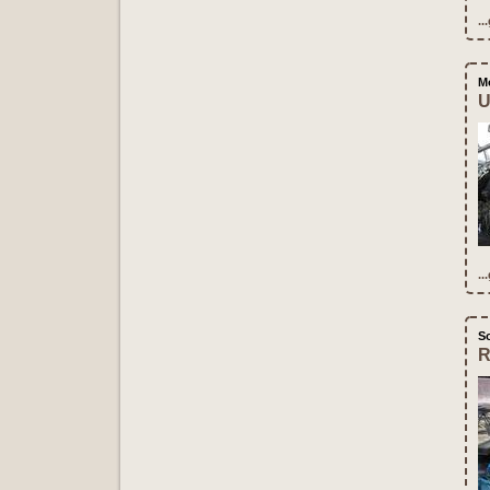
..
M
U
..
S
R