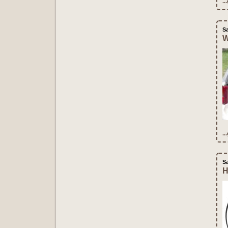
..
S
W
..
S
H