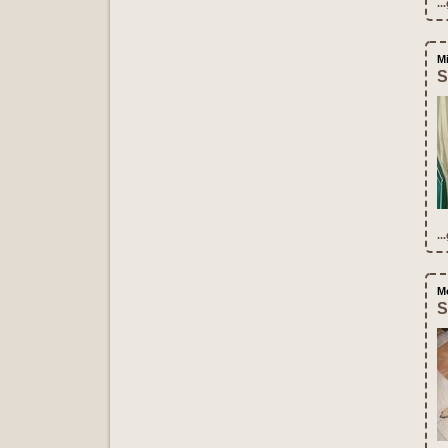
..
M
S
..
M
S