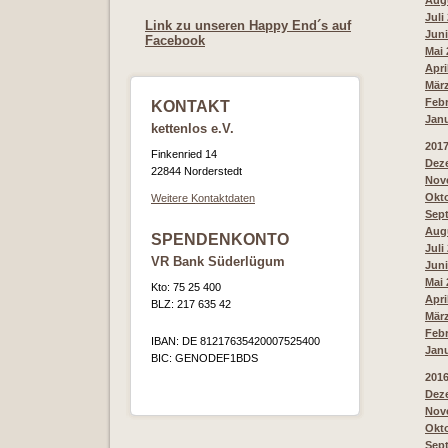
Augu
Juli
Link zu unseren Happy End´s auf
Juni
Facebook
Mai 
Apri
März
Febr
KONTAKT
Janu
kettenlos e.V.
201
Finkenried 14
Deze
22844 Norderstedt
Nove
Okto
Weitere Kontaktdaten
Sept
Augu
SPENDENKONTO
Juli
VR Bank Süderlügum
Juni
Mai 
Kto: 75 25 400
Apri
BLZ: 217 635 42
März
Febr
IBAN: DE 81217635420007525400
Janu
BIC: GENODEF1BDS
201
Deze
Nove
Okto
Sept