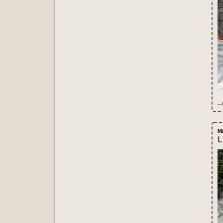
..
M
L