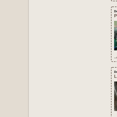
D
P
..
D
L