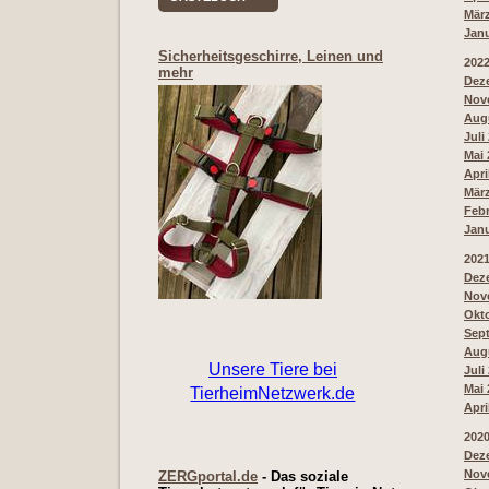
März
Janu
Sicherheitsgeschirre, Leinen und
202
mehr
Deze
Nove
Augu
Juli
Mai 
Apri
März
Febr
Janu
202
Deze
Nove
Okto
Sept
Augu
Juli
Mai 
Apri
202
Deze
Nove
ZERGportal.de
- Das soziale