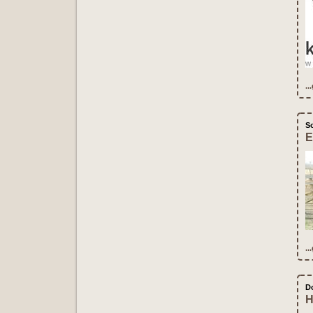
..
S
E
..
D
H