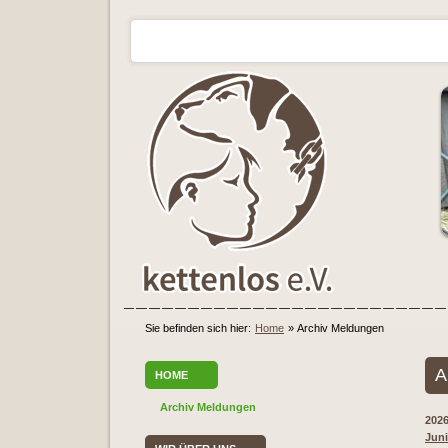
Sie befinden sich hier:
Home
»
Archiv Meldungen
A
HOME
Archiv Meldungen
202
Juni