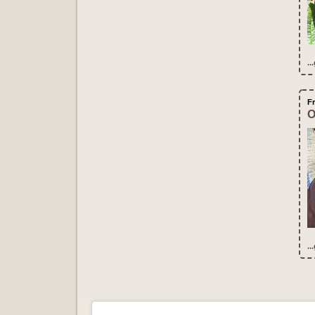
..
Fr
O
..