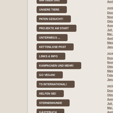
WIR ÜBER UNS
Apri
202
UNSERE TIERE
Deze
Nove
PATEN GESUCHT!
Okto
Augu
PROJEKTE AM START
Juli
Mai 
UNTERWEGS ...
Apri
März
KETTENLOSE POST
Janu
202
LINKS & INFO
Deze
Nove
KAMPAGNEN UND MEHR!
Okto
März
GO VEGAN!
Febr
Janu
TS INTERNATIONAL!
202
Deze
HELFEN SIE!
Okto
Augu
STERNENHUNDE
Juli
Mai 
Apri
GÄSTEBUCH