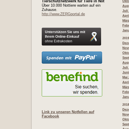
Tierschutznetzwerk für Tiere in Not
Okto
Über 10.000 Nottiere warten auf ein
Augu
Zuhause.
Juli
http://www.ZERGportal.de
Apri
März
Febr
Janu
Unterstützen Sie uns mit
Ihrem Online-Einkauf
201
ohne Extrakosten
Deze
Nove
Okto
Sept
Augu
Juli
Juni
Mai 
Apri
März
Febr
Janu
201
Deze
Link zu unseren Notfellen auf
Nove
Facebook
Okto
Sept