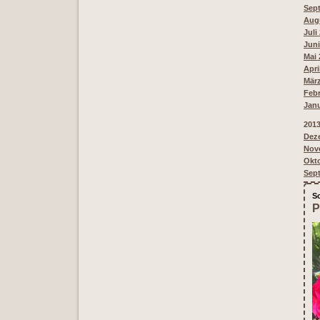
Sept
Augu
Juli
Juni
Mai 
Apri
März
Febr
Janu
201
Deze
Nove
Okto
Sept
S
P