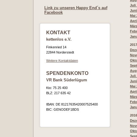
Augu
Juli
Link zu unseren Happy End´s auf
Juni
Facebook
Mai 
Apri
März
Febr
KONTAKT
Janu
kettenlos e.V.
201
Finkenried 14
Deze
22844 Norderstedt
Nove
Okto
Weitere Kontaktdaten
Sept
Augu
SPENDENKONTO
Juli
VR Bank Süderlügum
Juni
Mai 
Kto: 75 25 400
Apri
BLZ: 217 635 42
März
Febr
IBAN: DE 81217635420007525400
Janu
BIC: GENODEF1BDS
201
Deze
Nove
Okto
Sept