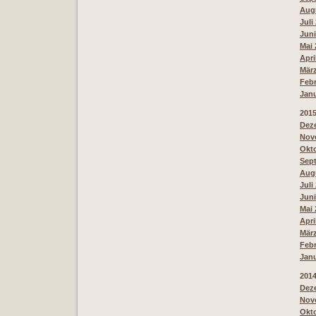
Augu
Juli
Juni
Mai 
Apri
März
Febr
Janu
201
Deze
Nove
Okto
Sept
Augu
Juli
Juni
Mai 
Apri
März
Febr
Janu
201
Deze
Nove
Okto