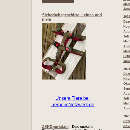
März
Janu
Sicherheitsgeschirre, Leinen und
202
mehr
Deze
Nove
Augu
Juli
Mai 
Apri
März
Febr
Janu
202
Deze
Nove
Okto
Sept
Augu
Juli
Mai 
Apri
202
Deze
Nove
ZERGportal.de
- Das soziale