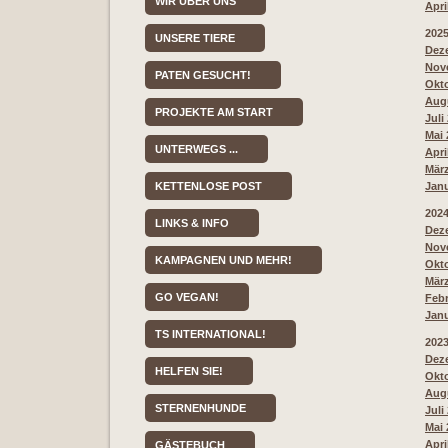
WIR ÜBER UNS
Apri
202
UNSERE TIERE
Deze
Nove
PATEN GESUCHT!
Okto
Augu
PROJEKTE AM START
Juli
Mai 
UNTERWEGS ...
Apri
März
KETTENLOSE POST
Janu
202
LINKS & INFO
Deze
Nove
KAMPAGNEN UND MEHR!
Okto
März
GO VEGAN!
Febr
Janu
TS INTERNATIONAL!
202
Deze
HELFEN SIE!
Okto
Augu
STERNENHUNDE
Juli
Mai 
Apri
GÄSTEBUCH