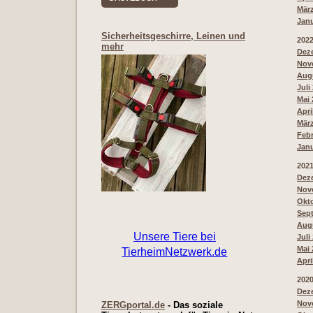
März
Janu
Sicherheitsgeschirre, Leinen und
202
mehr
Deze
Nove
Augu
Juli
Mai 
Apri
März
Febr
Janu
202
Deze
Nove
Okto
Sept
Augu
Juli
Mai 
Apri
202
Deze
Nove
ZERGportal.de
- Das soziale