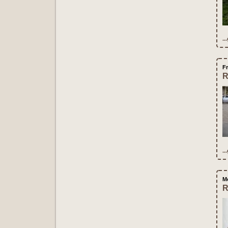
..
Fr
R
..
M
R