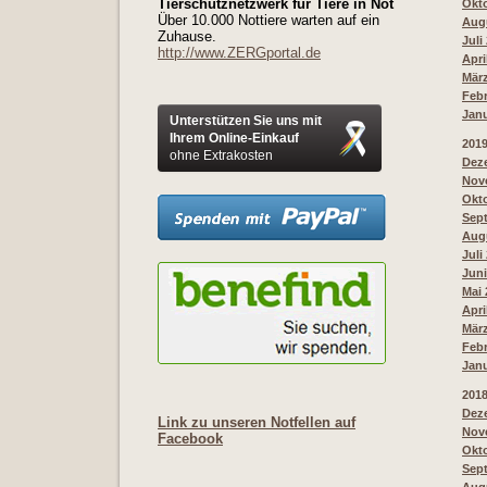
Tierschutznetzwerk für Tiere in Not
Okto
Über 10.000 Nottiere warten auf ein
Augu
Zuhause.
Juli
http://www.ZERGportal.de
Apri
März
Febr
Janu
Unterstützen Sie uns mit
Ihrem Online-Einkauf
201
ohne Extrakosten
Deze
Nove
Okto
Sept
Augu
Juli
Juni
Mai 
Apri
März
Febr
Janu
201
Deze
Link zu unseren Notfellen auf
Nove
Facebook
Okto
Sept