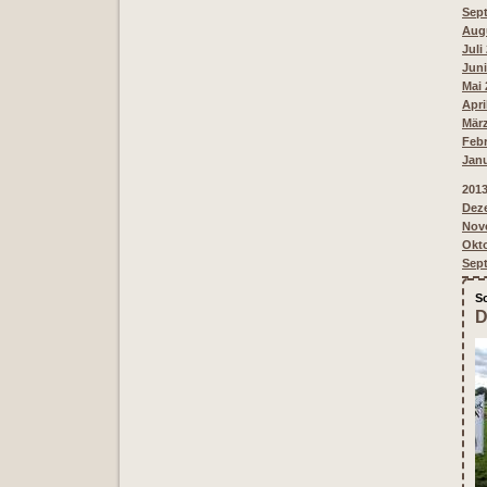
Sept
Augu
Juli
Juni
Mai 
Apri
März
Febr
Janu
201
Deze
Nove
Okto
Sep
S
D