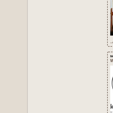
..
M
W