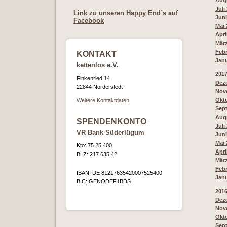
Augu
Juli
Link zu unseren Happy End´s auf
Juni
Facebook
Mai 
Apri
März
Febr
KONTAKT
Janu
kettenlos e.V.
201
Finkenried 14
Deze
22844 Norderstedt
Nove
Okto
Weitere Kontaktdaten
Sept
Augu
SPENDENKONTO
Juli
VR Bank Süderlügum
Juni
Mai 
Kto: 75 25 400
Apri
BLZ: 217 635 42
März
Febr
IBAN: DE 81217635420007525400
Janu
BIC: GENODEF1BDS
201
Deze
Nove
Okto
Sept