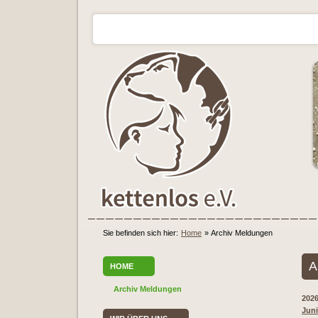
Sie befinden sich hier:
Home
»
Archiv Meldungen
A
HOME
Archiv Meldungen
202
Juni