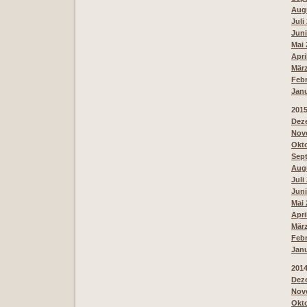
Augu
Juli
Juni
Mai 
Apri
März
Febr
Janu
201
Deze
Nove
Okto
Sept
Augu
Juli
Juni
Mai 
Apri
März
Febr
Janu
201
Deze
Nove
Okto