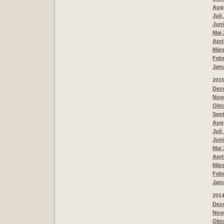
Augu
Juli
Juni
Mai 
Apri
März
Febr
Janu
201
Deze
Nove
Okto
Sept
Augu
Juli
Juni
Mai 
Apri
März
Febr
Janu
201
Deze
Nove
Okto