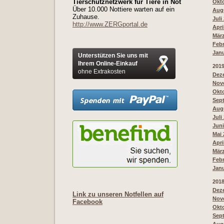
Tierschutznetzwerk für Tiere in Not
Okto
Über 10.000 Nottiere warten auf ein
Augu
Zuhause.
Juli
http://www.ZERGportal.de
Apri
März
Febr
Janu
Unterstützen Sie uns mit
Ihrem Online-Einkauf
201
ohne Extrakosten
Deze
Nove
Okto
Sept
Augu
Juli
Juni
Mai 
Apri
März
Febr
Janu
201
Deze
Link zu unseren Notfellen auf
Nove
Facebook
Okto
Sept