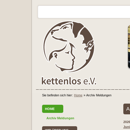
Sie befinden sich hier:
Home
»
Archiv Meldungen
A
HOME
Archiv Meldungen
202
Juni