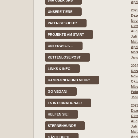
WIR ÜBER UNS
Apri
202
UNSERE TIERE
Deze
Nove
PATEN GESUCHT!
Okto
Augu
PROJEKTE AM START
Juli
Mai 
UNTERWEGS ...
Apri
März
KETTENLOSE POST
Janu
202
LINKS & INFO
Deze
Nove
KAMPAGNEN UND MEHR!
Okto
März
GO VEGAN!
Febr
Janu
TS INTERNATIONAL!
202
Deze
HELFEN SIE!
Okto
Augu
STERNENHUNDE
Juli
Mai 
Apri
GÄSTEBUCH