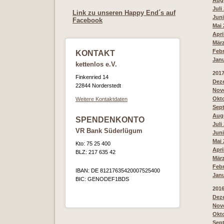
Augu
Juli
Link zu unseren Happy End´s auf
Juni
Facebook
Mai 
Apri
März
Febr
KONTAKT
Janu
kettenlos e.V.
201
Finkenried 14
Deze
22844 Norderstedt
Nove
Okto
Weitere Kontaktdaten
Sept
Augu
SPENDENKONTO
Juli
VR Bank Süderlügum
Juni
Mai 
Kto: 75 25 400
Apri
BLZ: 217 635 42
März
Febr
IBAN: DE 81217635420007525400
Janu
BIC: GENODEF1BDS
201
Deze
Nove
Okto
Sept