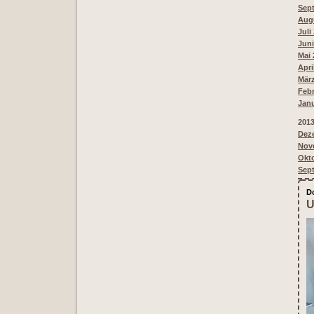
Sept
Augu
Juli
Juni
Mai 
Apri
März
Febr
Janu
201
Deze
Nove
Okto
Sept
D
U