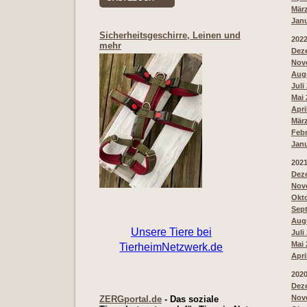
März
Janu
Sicherheitsgeschirre, Leinen und
202
mehr
Deze
Nove
Augu
Juli
Mai 
Apri
März
Febr
Janu
202
Deze
Nove
Okto
Sept
Augu
Juli
Mai 
Apri
202
Deze
Nove
ZERGportal.de
- Das soziale