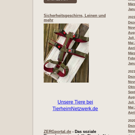
März
Janu
Sicherheitsgeschirre, Leinen und
202
mehr
Deze
Nove
Augu
Juli
Mai 
Apri
März
Febr
Janu
202
Deze
Nove
Okto
Sept
Augu
Juli
Mai 
Apri
202
Deze
Nove
ZERGportal.de
- Das soziale