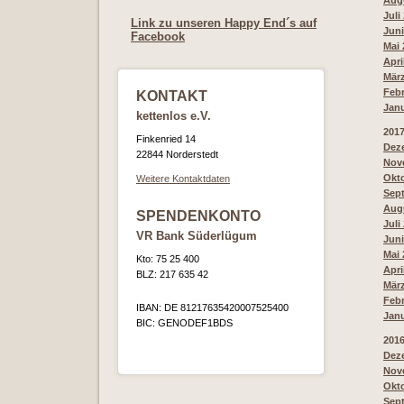
Augu
Juli
Link zu unseren Happy End´s auf
Juni
Facebook
Mai 
Apri
März
Febr
KONTAKT
Janu
kettenlos e.V.
201
Finkenried 14
Deze
22844 Norderstedt
Nove
Okto
Weitere Kontaktdaten
Sept
Augu
SPENDENKONTO
Juli
VR Bank Süderlügum
Juni
Mai 
Kto: 75 25 400
Apri
BLZ: 217 635 42
März
Febr
IBAN: DE 81217635420007525400
Janu
BIC: GENODEF1BDS
201
Deze
Nove
Okto
Sept