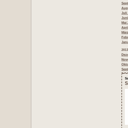
Sept
Augu
Juli
Juni
Mai 
Apri
März
Febr
Janu
201
Deze
Nove
Okto
Sept
Sa
S