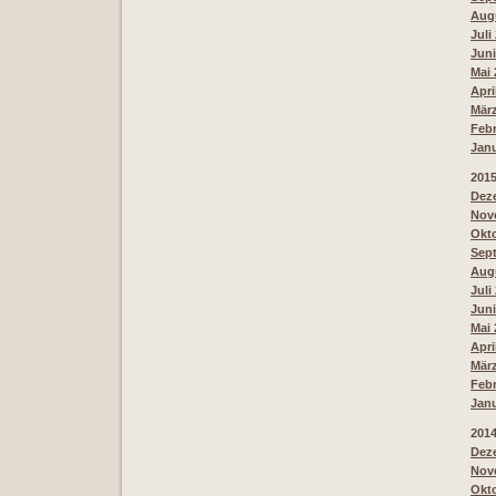
Augu
Juli
Juni
Mai 
Apri
März
Febr
Janu
201
Deze
Nove
Okto
Sept
Augu
Juli
Juni
Mai 
Apri
März
Febr
Janu
201
Deze
Nove
Okto