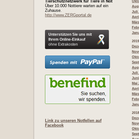
Tierschutznetzwerk für Tiere in Not
Okto
Über 10.000 Nottiere warten auf ein
Augu
Zuhause.
Juli
http://www.ZERGportal.de
Apri
März
Febr
Janu
Unterstützen Sie uns mit
Ihrem Online-Einkauf
201
ohne Extrakosten
Deze
Nove
Okto
Sept
Augu
Juli
Juni
Mai 
Apri
März
Febr
Janu
201
Deze
Link zu unseren Notfellen auf
Nove
Facebook
Okto
Sept