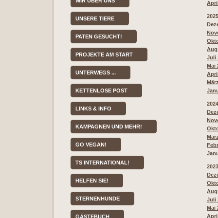
WIR ÜBER UNS
Apri
202
UNSERE TIERE
Deze
Nove
PATEN GESUCHT!
Okto
Augu
PROJEKTE AM START
Juli
Mai 
UNTERWEGS ...
Apri
März
KETTENLOSE POST
Janu
202
LINKS & INFO
Deze
Nove
KAMPAGNEN UND MEHR!
Okto
März
GO VEGAN!
Febr
Janu
TS INTERNATIONAL!
202
Deze
HELFEN SIE!
Okto
Augu
STERNENHUNDE
Juli
Mai 
Apri
GÄSTEBUCH