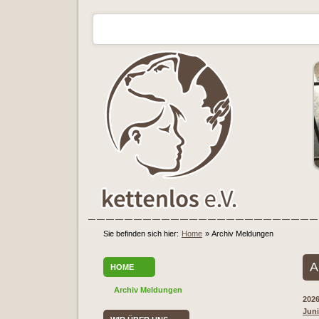
Sie befinden sich hier:
Home
»
Archiv Meldungen
A
HOME
Archiv Meldungen
202
Juni