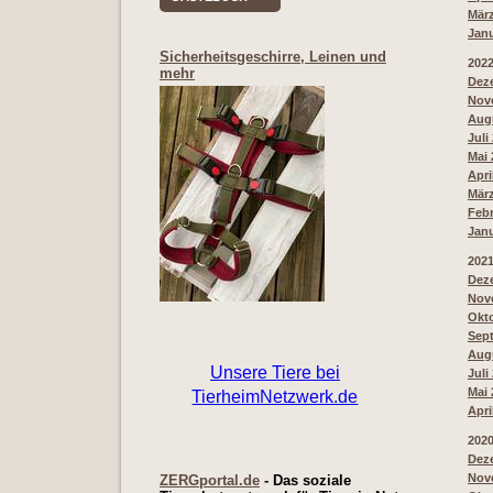
März
Janu
Sicherheitsgeschirre, Leinen und
202
mehr
Deze
Nove
Augu
Juli
Mai 
Apri
März
Febr
Janu
202
Deze
Nove
Okto
Sept
Augu
Juli
Mai 
Apri
202
Deze
Nove
ZERGportal.de
- Das soziale