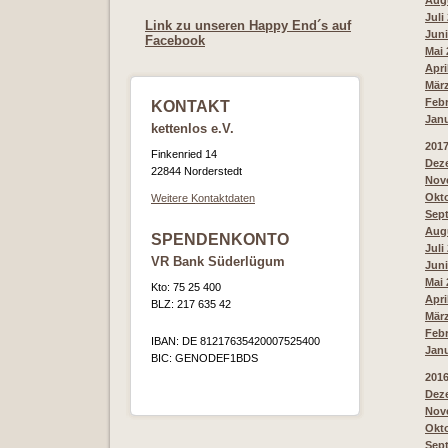
Augu
Juli
Link zu unseren Happy End´s auf
Juni
Facebook
Mai 
Apri
März
Febr
KONTAKT
Janu
kettenlos e.V.
201
Finkenried 14
Deze
22844 Norderstedt
Nove
Okto
Weitere Kontaktdaten
Sept
Augu
SPENDENKONTO
Juli
VR Bank Süderlügum
Juni
Mai 
Kto: 75 25 400
Apri
BLZ: 217 635 42
März
Febr
IBAN: DE 81217635420007525400
Janu
BIC: GENODEF1BDS
201
Deze
Nove
Okt
Sept