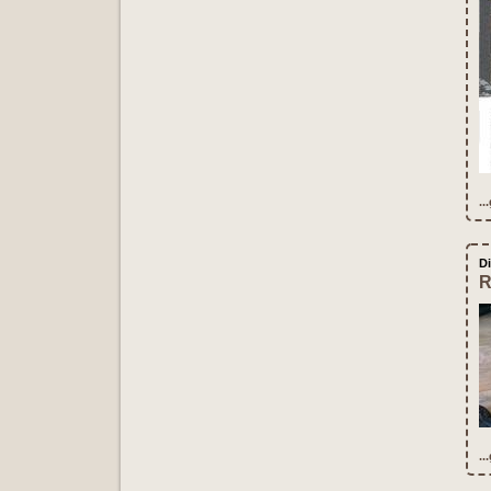
..
D
R
..