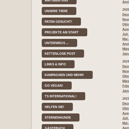
WIR ÜBER UNS
Apri
202
UNSERE TIERE
Deze
Nove
PATEN GESUCHT!
Okto
Augu
PROJEKTE AM START
Juli
Mai 
UNTERWEGS ...
Apri
März
KETTENLOSE POST
Janu
202
LINKS & INFO
Deze
Nove
KAMPAGNEN UND MEHR!
Okto
März
GO VEGAN!
Febr
Janu
TS INTERNATIONAL!
202
Deze
HELFEN SIE!
Okto
Augu
STERNENHUNDE
Juli
Mai 
Apri
GÄSTEBUCH