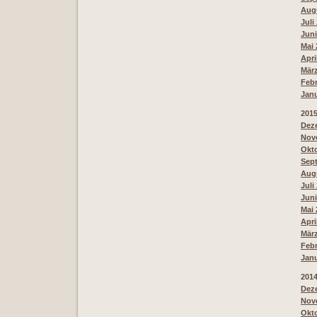
Augu
Juli
Juni
Mai 
Apri
März
Febr
Janu
201
Deze
Nove
Okto
Sept
Augu
Juli
Juni
Mai 
Apri
März
Febr
Janu
201
Deze
Nove
Okto