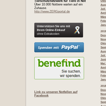
Tierschutznetzwerk für Tiere in Not
Okto
Über 10.000 Nottiere warten auf ein
Augu
Zuhause.
Juli
http://www.ZERGportal.de
Apri
März
Febr
Janu
Unterstützen Sie uns mit
Ihrem Online-Einkauf
201
ohne Extrakosten
Deze
Nove
Okto
Sept
Augu
Juli
Juni
Mai 
Apri
März
Febr
Janu
201
Deze
Link zu unseren Notfellen auf
Nove
Facebook
Okto
Sept