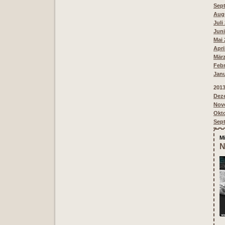
Sept
Augu
Juli
Juni
Mai 
Apri
März
Febr
Janu
201
Deze
Nove
Okto
Sept
M
N