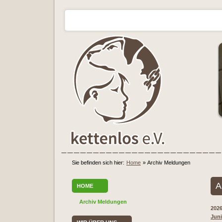
Sie befinden sich hier:
Home
»
Archiv Meldungen
A
HOME
Archiv Meldungen
202
Juni