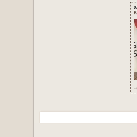
S
K
..