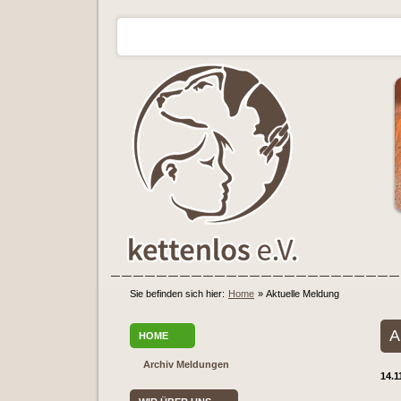
Sie befinden sich hier:
Home
»
Aktuelle Meldung
A
HOME
Archiv Meldungen
14.1