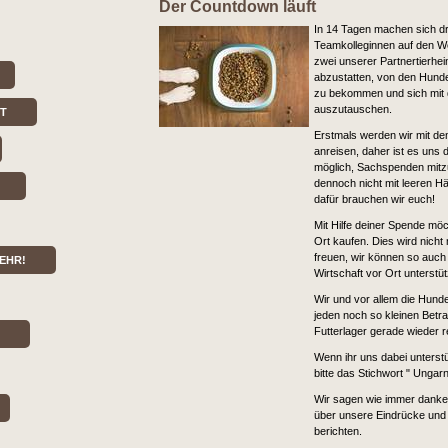
Der Countdown läuft
In 14 Tagen machen sich dr
Teamkolleginnen auf den 
zwei unserer Partnertierhe
abzustatten, von den Hunde
zu bekommen und sich mit 
auszutauschen.
RT
Erstmals werden wir mit d
anreisen, daher ist es uns 
möglich, Sachspenden mitz
dennoch nicht mit leeren 
dafür brauchen wir euch!
Mit Hilfe deiner Spende möc
Ort kaufen. Dies wird nicht
freuen, wir können so auch 
EHR!
Wirtschaft vor Ort unterstü
Wir und vor allem die Hunde
jeden noch so kleinen Betra
Futterlager gerade wieder re
Wenn ihr uns dabei unterst
bitte das Stichwort " Ungarn 
Wir sagen wie immer dank
über unsere Eindrücke und
berichten.