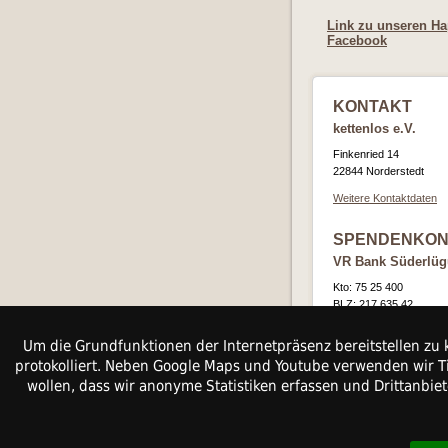
Link zu unseren Ha
Facebook
KONTAKT
kettenlos e.V.
Finkenried 14
22844 Norderstedt
Weitere Kontaktdaten
SPENDENKON
VR Bank Süderlü
Kto: 75 25 400
BLZ: 217 635 42
IBAN: DE 8121763542
Um die Grundfunktionen der Internetpräsenz bereitstellen zu 
BIC: GENODEF1BDS
protokolliert. Neben Google Maps und Youtube verwenden wir Ti
wollen, dass wir anonyme Statistiken erfassen und Drittanbie