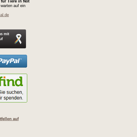
für Tiere in Not
 warten auf ein
al.de
ns mit
uf
fellen auf