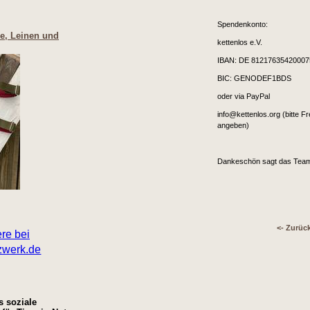
Spendenkonto:
re, Leinen und
kettenlos e.V.
IBAN: DE 8121763542000
BIC: GENODEF1BDS
oder via PayPal
info@kettenlos.org (bitte F
angeben)
Dankeschön sagt das Team
<- Zurüc
s soziale