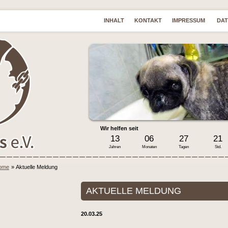
INHALT
KONTAKT
IMPRESSUM
DA
Wir helfen seit
13
06
27
21
Jahren
Monaten
Tagen
Std.
ome
»
Aktuelle Meldung
AKTUELLE MELDUNG
20.03.25