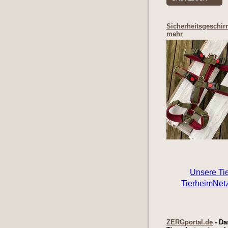
Sicherheitsgeschir
mehr
ZERGportal.de
- Da