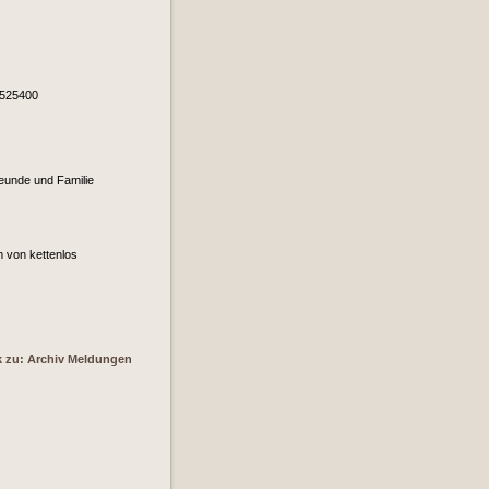
7525400
reunde und Familie
 von kettenlos
k zu: Archiv Meldungen