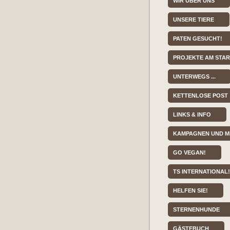
WIR ÜBER UNS
UNSERE TIERE
PATEN GESUCHT!
PROJEKTE AM STA
UNTERWEGS ...
KETTENLOSE POST
LINKS & INFO
KAMPAGNEN UND M
GO VEGAN!
TS INTERNATIONAL!
HELFEN SIE!
STERNENHUNDE
GÄSTEBUCH