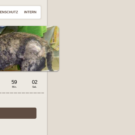
TENSCHUTZ
INTERN
59
03
Min.
Sek.