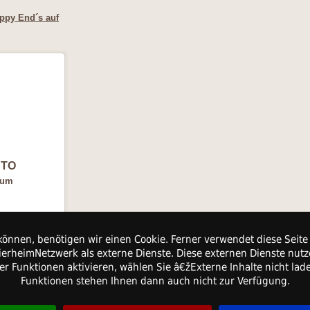
ppy End´s auf
TO
gum
0007525400
können, benötigen wir einen Cookie. Ferner verwendet diese Seite 
erheimNetzwerk als externe Dienste. Diese externen Dienste nutz
ter Funktionen aktivieren, wählen Sie â€žExterne Inhalte nicht la
Funktionen stehen Ihnen dann auch nicht zur Verfügung.