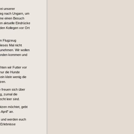
ei unserer
Weg nach Ungarn, um
ime einen Besuch
n aktuelle Eindrücke
den Kollegen vor Ort
em Flugzeug
dieses Mal nicht
unehmen. Wir wollen
Händen kommen und
hten wir Futter vor
 nur die Hunde
ein klein wenig die
tzen.
 freuen sich über
g, zumal die
cht leer sind.
ützen möchtet, gebt
April" an.
e und werden euch
 Erlebnisse