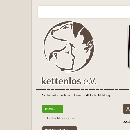
Sie befinden sich hier:
Home
»
Aktuelle Meldung
A
HOME
Archiv Meldungen
22.0