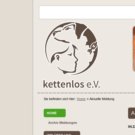
Sie befinden sich hier:
Home
»
Aktuelle Meldung
A
HOME
Archiv Meldungen
04.1