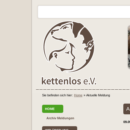
Sie befinden sich hier:
Home
»
Aktuelle Meldung
A
HOME
Archiv Meldungen
09.0