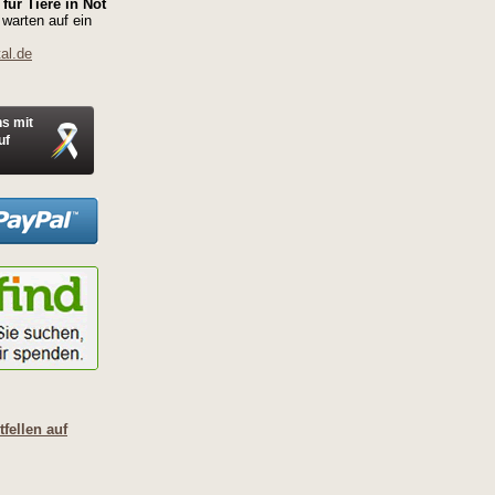
für Tiere in Not
 warten auf ein
al.de
ns mit
uf
fellen auf