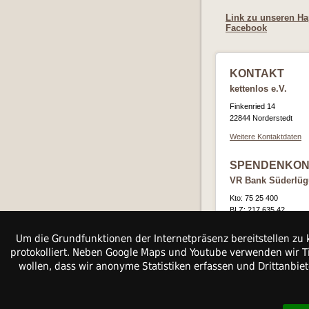
Link zu unseren Ha
Facebook
KONTAKT
kettenlos e.V.
Finkenried 14
22844 Norderstedt
Weitere Kontaktdaten
SPENDENKON
VR Bank Süderlü
Kto: 75 25 400
BLZ: 217 635 42
IBAN: DE 8121763542
Um die Grundfunktionen der Internetpräsenz bereitstellen zu 
BIC: GENODEF1BDS
protokolliert. Neben Google Maps und Youtube verwenden wir Ti
wollen, dass wir anonyme Statistiken erfassen und Drittanbie