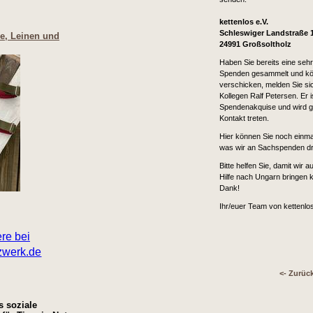
kettenlos e.V.
Schleswiger Landstraße 
re, Leinen und
24991 Großsoltholz
Haben Sie bereits eine se
Spenden gesammelt und kö
verschicken, melden Sie sic
Kollegen Ralf Petersen. Er i
Spendenakquise und wird ge
Kontakt treten.
Hier können Sie noch einma
was wir an Sachspenden dr
Bitte helfen Sie, damit wir a
Hilfe nach Ungarn bringen 
Dank!
Ihr/euer Team von kettenlo
<- Zurüc
s soziale