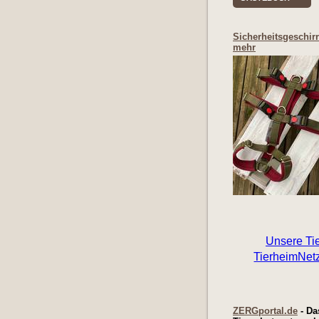
Sicherheitsgeschir
mehr
ZERGportal.de
- Da