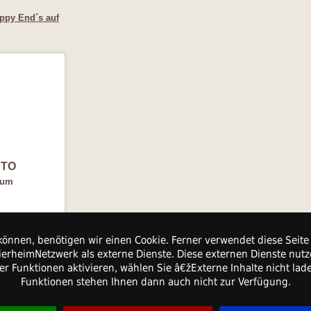
ppy End´s auf
TO
gum
0007525400
können, benötigen wir einen Cookie. Ferner verwendet diese Seite 
erheimNetzwerk als externe Dienste. Diese externen Dienste nutz
ter Funktionen aktivieren, wählen Sie â€žExterne Inhalte nicht la
Funktionen stehen Ihnen dann auch nicht zur Verfügung.