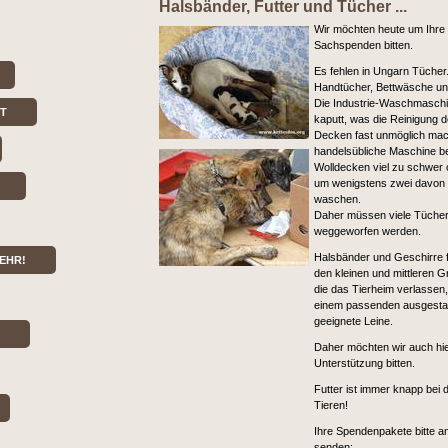
Halsbänder, Futter und Tücher ...
Wir möchten heute um Ihre H
Sachspenden bitten.
Es fehlen in Ungarn Tücher
Handtücher, Bettwäsche un
Die Industrie-Waschmaschin
RT
kaputt, was die Reinigung 
Decken fast unmöglich mach
handelsübliche Maschine ben
Wolldecken viel zu schwer 
um wenigstens zwei davon g
waschen.
Daher müssen viele Tücher
weggeworfen werden.
Halsbänder und Geschirre fe
EHR!
den kleinen und mittleren 
die das Tierheim verlassen,
einem passenden ausgestatt
geeignete Leine.
Daher möchten wir auch hie
Unterstützung bitten.
Futter ist immer knapp bei 
Tieren!
Ihre Spendenpakete bitte a
senden: