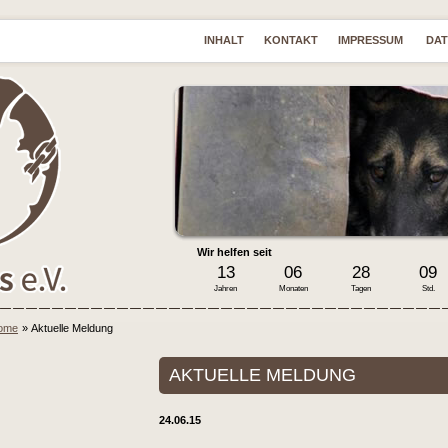
INHALT
KONTAKT
IMPRESSUM
DA
Wir helfen seit
13
06
28
09
Jahren
Monaten
Tagen
Std.
ome
»
Aktuelle Meldung
AKTUELLE MELDUNG
24.06.15