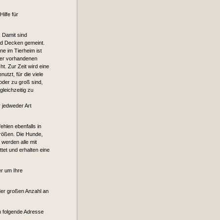
ilfe für
. Damit sind
d Decken gemeint.
e im Tierheim ist
der vorhandenen
t. Zur Zeit wird eine
utzt, für die viele
oder zu groß sind,
leichzeitig zu
 jedweder Art
hlen ebenfalls in
Größen. Die Hunde,
 werden alle mit
et und erhalten eine
r um Ihre
der großen Anzahl an
n folgende Adresse