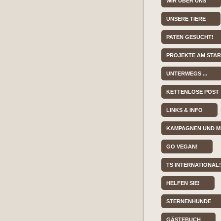
WIR ÜBER UNS
UNSERE TIERE
PATEN GESUCHT!
PROJEKTE AM STA
UNTERWEGS ...
KETTENLOSE POST
LINKS & INFO
KAMPAGNEN UND M
GO VEGAN!
TS INTERNATIONAL!
HELFEN SIE!
STERNENHUNDE
GÄSTEBUCH