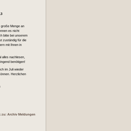
13
hr große Menge an
nnen es nicht
h bitte bei unserem
st zuständig für die
rn mit Ihnen in
l alles nachlesen,
ingend benötigen!
uch im Juli wieder
können. Herzlichen
s
k zu: Archiv Meldungen