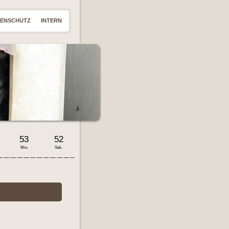
TENSCHUTZ
INTERN
53
53
Min.
Sek.