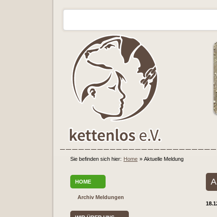
Sie befinden sich hier:
Home
»
Aktuelle Meldung
A
HOME
Archiv Meldungen
18.1