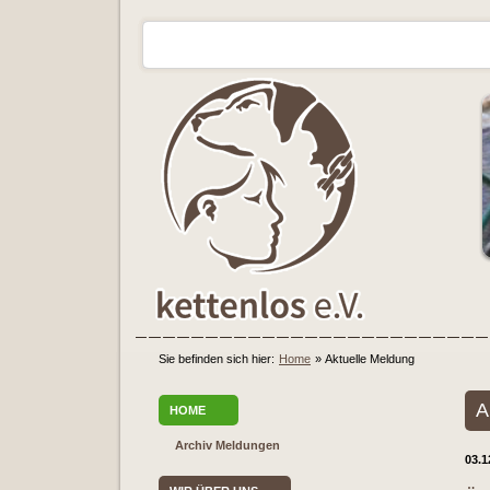
Sie befinden sich hier:
Home
»
Aktuelle Meldung
A
HOME
Archiv Meldungen
03.1