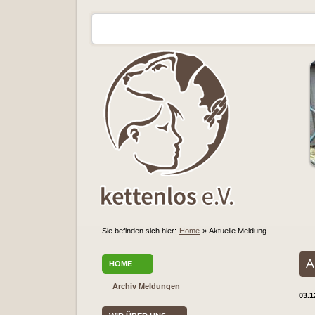
Sie befinden sich hier:
Home
»
Aktuelle Meldung
A
HOME
Archiv Meldungen
03.1